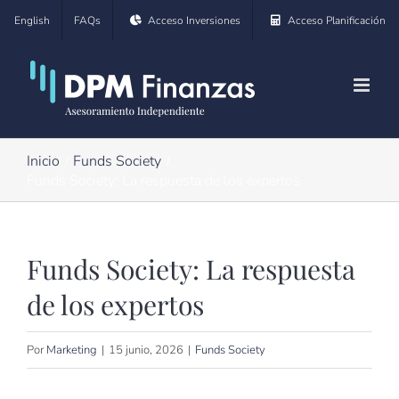
Saltar
English
FAQs
Acceso Inversiones
Acceso Planificación
al
contenido
Inicio
Funds Society
Funds Society: La respuesta de los expertos
Funds Society: La respuesta
de los expertos
Por
Marketing
|
15 junio, 2026
|
Funds Society