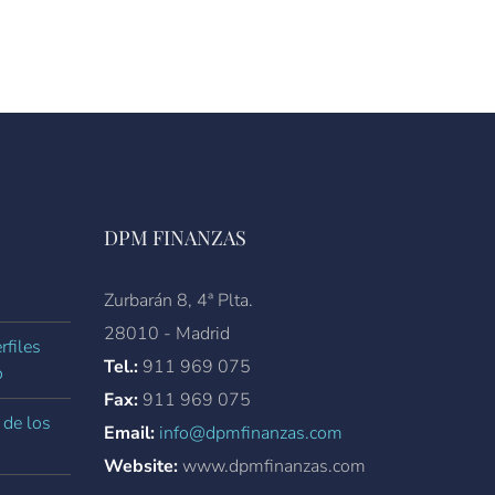
DPM FINANZAS
Zurbarán 8, 4ª Plta.
28010 - Madrid
rfiles
Tel.:
911 969 075
o
Fax:
911 969 075
 de los
Email:
info@dpmfinanzas.com
Website:
www.dpmfinanzas.com