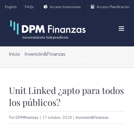
Saltar
English
FAQs
Acceso Inversiones
Acceso Planificación
al
contenido
Inicio
Inversión&Finanzas
Unit Linked ¿apto para todos los públicos?
Unit Linked ¿apto para todos
los públicos?
Por
DPMfinanzas
|
17 octubre, 2019
|
Inversión&Finanzas