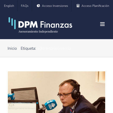
Saltar
English
FAQs
Acceso Inversiones
Acceso Planificación
al
contenido
Inicio
Etiqueta:
radio intereconomia