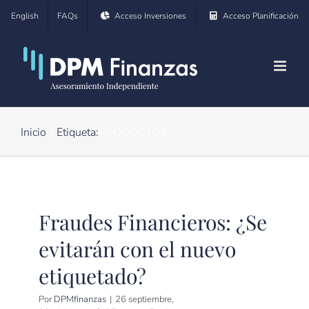
Saltar
English
FAQs
Acceso Inversiones
Acceso Planificación
al
contenido
Inicio
Etiqueta:
PRODUCTOS
Fraudes Financieros: ¿Se
evitarán con el nuevo
etiquetado?
Por
DPMfinanzas
|
26 septiembre,