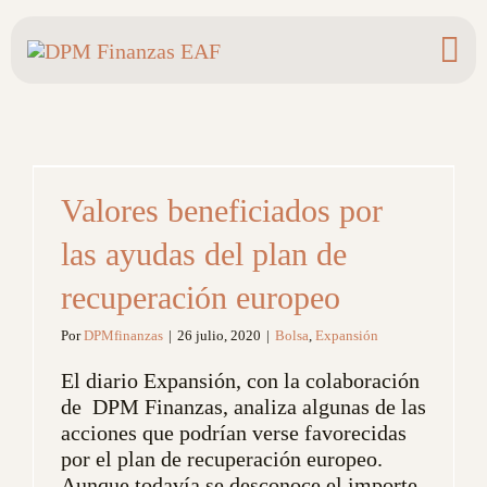
Saltar
al
contenido
Valores beneficiados por
las ayudas del plan de
recuperación europeo
Por
DPMfinanzas
|
26 julio, 2020
|
Bolsa
,
Expansión
El diario Expansión, con la colaboración
de DPM Finanzas, analiza algunas de las
acciones que podrían verse favorecidas
por el plan de recuperación europeo.
Aunque todavía se desconoce el importe