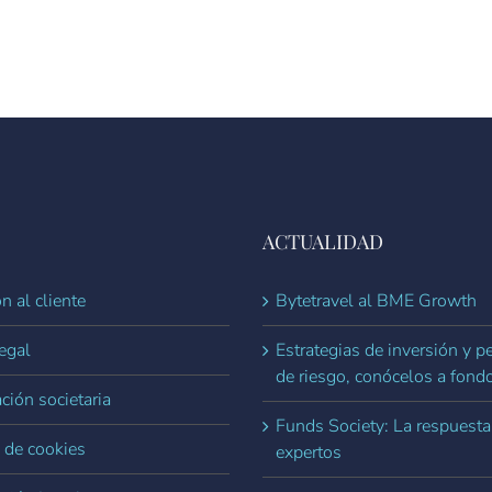
ACTUALIDAD
n al cliente
Bytetravel al BME Growth
egal
Estrategias de inversión y pe
de riesgo, conócelos a fond
ción societaria
Funds Society: La respuesta
a de cookies
expertos