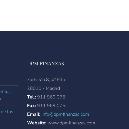
DPM FINANZAS
Zurbarán 8, 4ª Plta.
28010 - Madrid
rfiles
Tel.:
911 969 075
o
Fax:
911 969 075
 de los
Email:
info@dpmfinanzas.com
Website:
www.dpmfinanzas.com