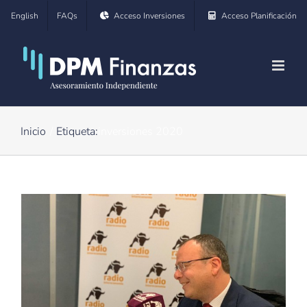
Saltar
English
FAQs
Acceso Inversiones
Acceso Planificación
al
contenido
Inicio
Etiqueta:
inversiones 2020