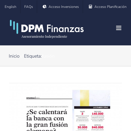
Saltar
English
FAQs
Acceso Inversiones
Acceso Planificación
al
contenido
Inicio
Etiqueta:
fusión