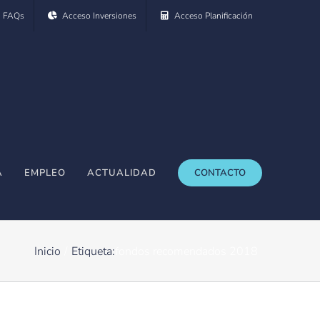
FAQs
Acceso Inversiones
Acceso Planificación
A
EMPLEO
ACTUALIDAD
CONTACTO
Inicio
Etiqueta:
fondos recomendados 2018