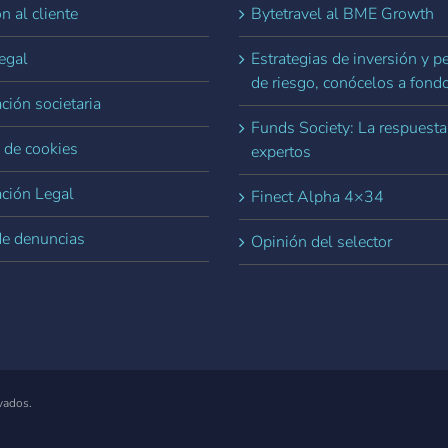
n al cliente
Bytetravel al BME Growth
egal
Estrategias de inversión y pe
de riesgo, conócelos a fond
ción societaria
Funds Society: La respuesta
a de cookies
expertos
ación Legal
Finect Alpha 4×34
de denuncias
Opinión del selector
vados.