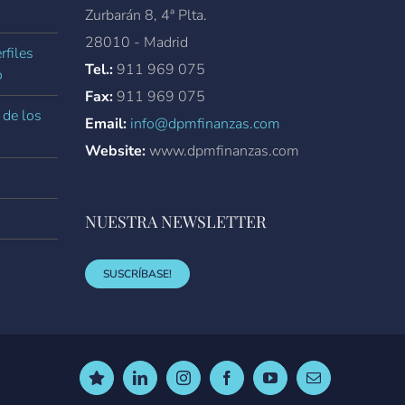
Zurbarán 8, 4ª Plta.
28010 - Madrid
rfiles
Tel.:
911 969 075
o
Fax:
911 969 075
 de los
Email:
info@dpmfinanzas.com
Website:
www.dpmfinanzas.com
NUESTRA NEWSLETTER
SUSCRÍBASE!
Trustpilot
LinkedIn
Instagram
Facebook
YouTube
Correo
electrónico