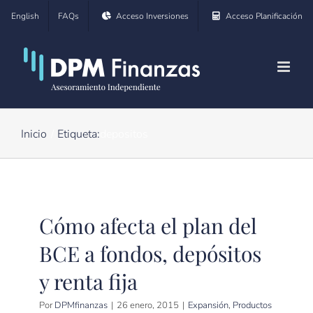
Saltar
English
FAQs
Acceso Inversiones
Acceso Planificación
al
contenido
Inicio
Etiqueta:
depositos
Cómo afecta el plan del
BCE a fondos, depósitos
y renta fija
Por
DPMfinanzas
|
26 enero, 2015
|
Expansión
,
Productos