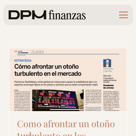
Saltar
al
contenido
Como afrontar un otoño
turbulento en los