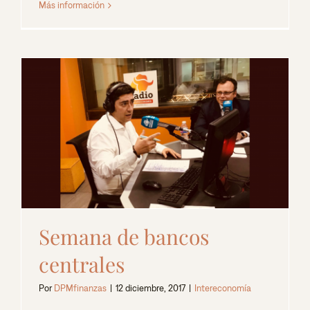
Más información
Semana de bancos
centrales
Por
DPMfinanzas
|
12 diciembre, 2017
|
Intereconomía