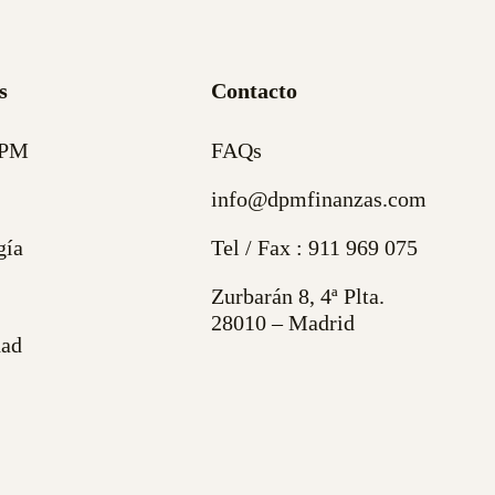
s
Contacto
DPM
FAQs
info@dpmfinanzas.com
gía
Tel / Fax :
911 969 075
Zurbarán 8, 4ª Plta.
28010 – Madrid
dad