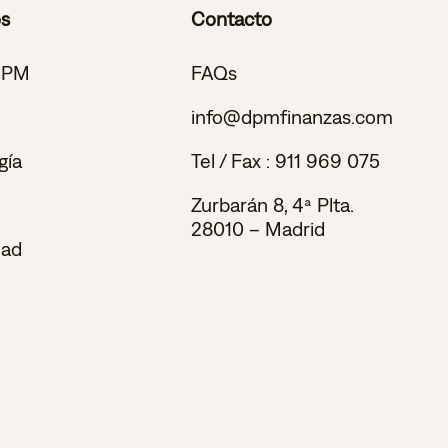
os
Contacto
DPM
FAQs
info@dpmfinanzas.com
gía
Tel / Fax :
911 969 075
Zurbarán 8, 4ª Plta.
28010 – Madrid
dad