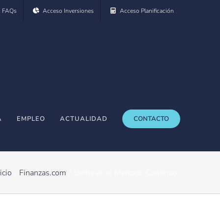
FAQs
Acceso Inversiones
Acceso Planificación
A
EMPLEO
ACTUALIDAD
CONTACTO
icio
Finanzas.com
Izertis en el Mercado Continuo