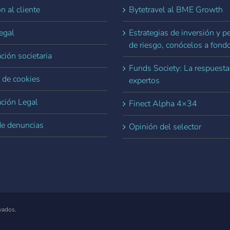
n al cliente
Bytetravel al BME Growth
egal
Estrategias de inversión y pe
de riesgo, conócelos a fond
ción societaria
Funds Society: La respuesta
a de cookies
expertos
ación Legal
Finect Alpha 4×34
de denuncias
Opinión del selector
vados.