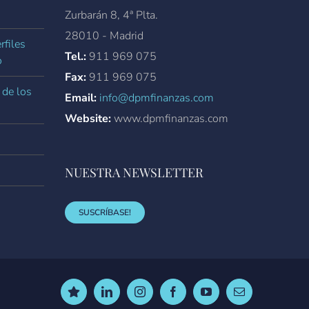
Zurbarán 8, 4ª Plta.
28010 - Madrid
rfiles
Tel.:
911 969 075
o
Fax:
911 969 075
 de los
Email:
info@dpmfinanzas.com
Website:
www.dpmfinanzas.com
NUESTRA NEWSLETTER
SUSCRÍBASE!
Trustpilot
LinkedIn
Instagram
Facebook
YouTube
Correo
electrónico