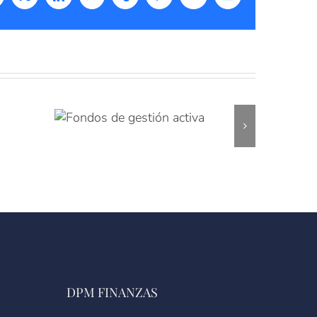
acebook
X
LinkedIn
WhatsApp
Tumblr
Pinterest
Vk
Correo
electrónico
DPM FINANZAS