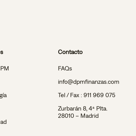
os
Contacto
DPM
FAQs
info@dpmfinanzas.com
gía
Tel / Fax :
911 969 075
Zurbarán 8, 4ª Plta.
28010 – Madrid
dad