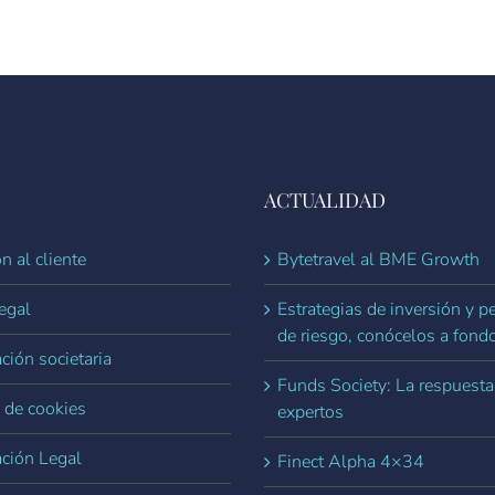
ACTUALIDAD
n al cliente
Bytetravel al BME Growth
egal
Estrategias de inversión y pe
de riesgo, conócelos a fond
ción societaria
Funds Society: La respuesta
a de cookies
expertos
ación Legal
Finect Alpha 4×34