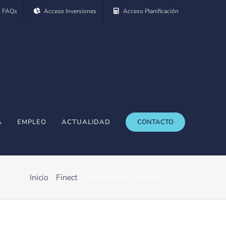
FAQs
Acceso Inversiones
Acceso Planificación
A
EMPLEO
ACTUALIDAD
CONTACTO
Inicio
Finect
Finect Alpha Summit 2026