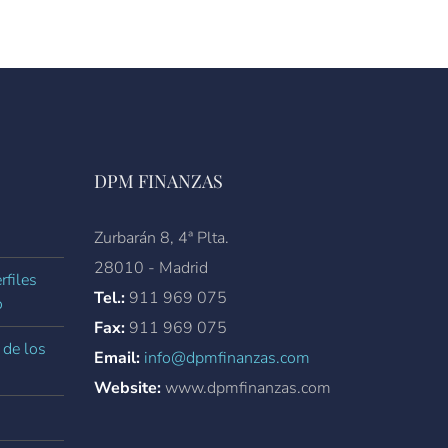
DPM FINANZAS
Zurbarán 8, 4ª Plta.
28010 - Madrid
rfiles
Tel.:
911 969 075
o
Fax:
911 969 075
 de los
Email:
info@dpmfinanzas.com
Website:
www.dpmfinanzas.com