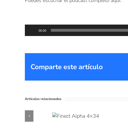
Puedes escuchar el podcast completo aquí:
Reproductor
00:00
de
audio
Comparte este artículo
Artículos relacionados