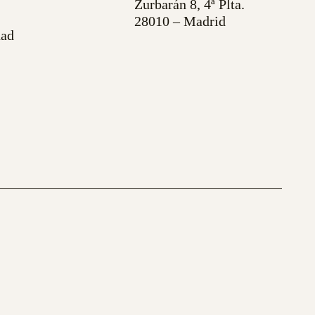
Zurbarán 8, 4ª Plta.
28010 – Madrid
dad