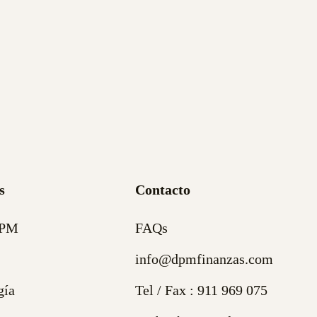
s
Contacto
DPM
FAQs
info@dpmfinanzas.com
gía
Tel / Fax :
911 969 075