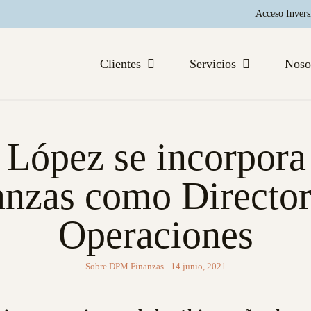
Acceso Invers
Clientes
Servicios
Noso
z López se incorpor
anzas como Director
Operaciones
Sobre DPM Finanzas
14 junio, 2021