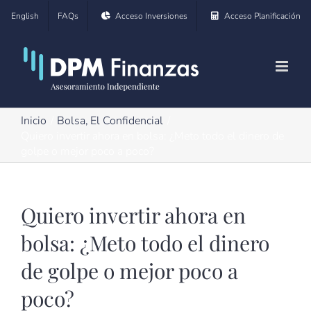
Saltar
English
FAQs
Acceso Inversiones
Acceso Planificación
al
contenido
Inicio
Bolsa
El Confidencial
Quiero invertir ahora en bolsa: ¿Meto todo el dinero de
golpe o mejor poco a poco?
Quiero invertir ahora en
bolsa: ¿Meto todo el dinero
de golpe o mejor poco a
poco?