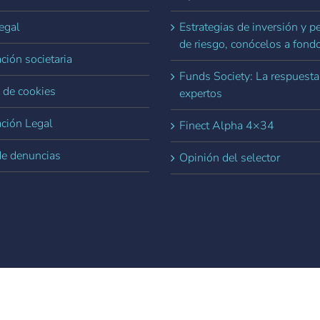
egal
Estrategias de inversión y pe
de riesgo, conócelos a fond
ción societaria
Funds Society: La respuesta
a de cookies
expertos
ación Legal
Finect Alpha 4×34
de denuncias
Opinión del selector
vados.