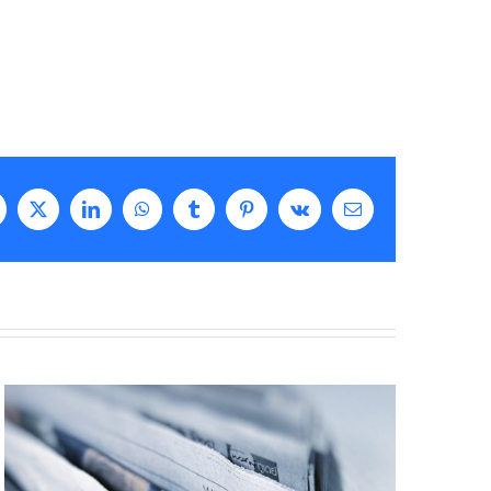
acebook
X
LinkedIn
WhatsApp
Tumblr
Pinterest
Vk
Correo
electrónico