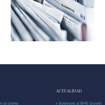
ACTUALIDAD
n al cliente
Bytetravel al BME Growth