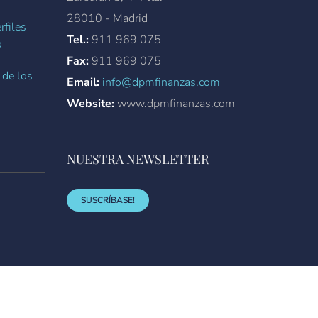
28010 - Madrid
rfiles
Tel.:
911 969 075
o
Fax:
911 969 075
 de los
Email:
info@dpmfinanzas.com
Website:
www.dpmfinanzas.com
NUESTRA NEWSLETTER
SUSCRÍBASE!