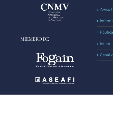
Aviso l
Informa
Polític
MIEMBRO DE
Inform
Canal 
© Copyright
2026 DPM Finanzas EAF, S.L. Todos los derechos reser