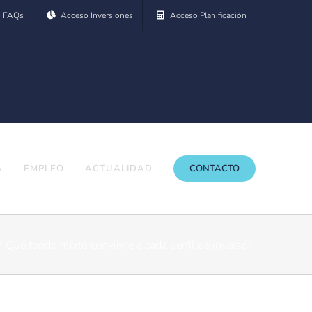
FAQs
Acceso Inversiones
Acceso Planificación
A
EMPLEO
ACTUALIDAD
CONTACTO
Qué fondo mixto conviene a cada perfil de inversor