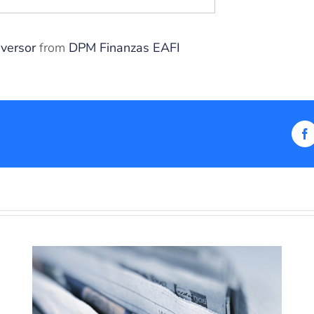
nversor
from
DPM Finanzas EAFI
F