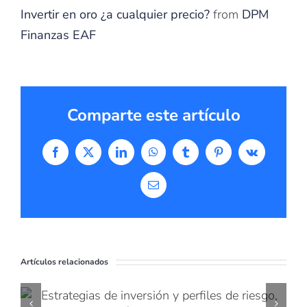
Invertir en oro ¿a cualquier precio?
from
DPM
Finanzas EAF
Comparte este artículo
Facebook
X
LinkedIn
WhatsApp
Tumblr
Pinterest
Vk
Correo
electrónico
Artículos relacionados