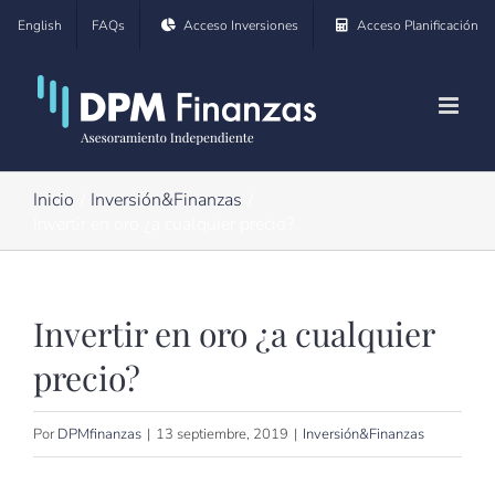
Saltar
English
FAQs
Acceso Inversiones
Acceso Planificación
al
contenido
Inicio
Inversión&Finanzas
Invertir en oro ¿a cualquier precio?
Invertir en oro ¿a cualquier
precio?
Por
DPMfinanzas
|
13 septiembre, 2019
|
Inversión&Finanzas