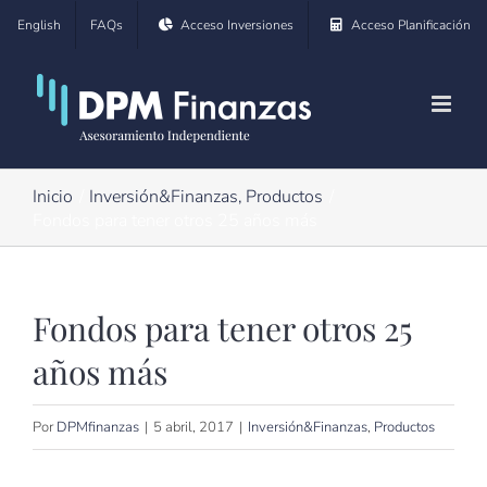
Saltar
English
FAQs
Acceso Inversiones
Acceso Planificación
al
contenido
Inicio
Inversión&Finanzas
Productos
Fondos para tener otros 25 años más
Fondos para tener otros 25
años más
Por
DPMfinanzas
|
5 abril, 2017
|
Inversión&Finanzas
,
Productos