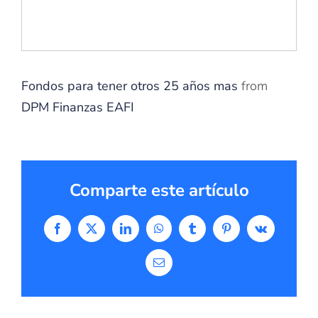
Fondos para tener otros 25 años mas
from
DPM Finanzas EAFI
Comparte este artículo
Facebook
X
LinkedIn
WhatsApp
Tumblr
Pinterest
Vk
Correo
electrónico