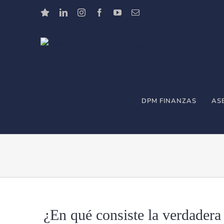
Saltar
Trustpilot
LinkedIn
Instagram
Facebook
YouTube
Correo
electrónico
al
contenido
DPM FINANZAS
AS
¿En qué consiste la verdadera