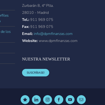
Zurbarán 8, 4ª Plta.
28010 - Madrid
rfiles
Tel.:
911 969 075
o
Fax:
911 969 075
 de los
Email:
info@dpmfinanzas.com
Website:
www.dpmfinanzas.com
NUESTRA NEWSLETTER
SUSCRÍBASE!
Trustpilot
LinkedIn
Instagram
Facebook
YouTube
Correo
electrónico