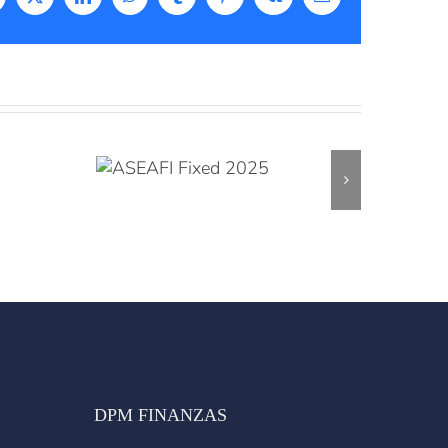
acebook
X
LinkedIn
WhatsApp
Tumblr
Pinterest
Vk
Correo
electrónico
DPM FINANZAS