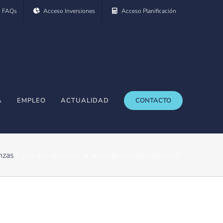
FAQs
Acceso Inversiones
Acceso Planificación
A
EMPLEO
ACTUALIDAD
CONTACTO
nzas
¿En qué consiste la verdadera independencia?