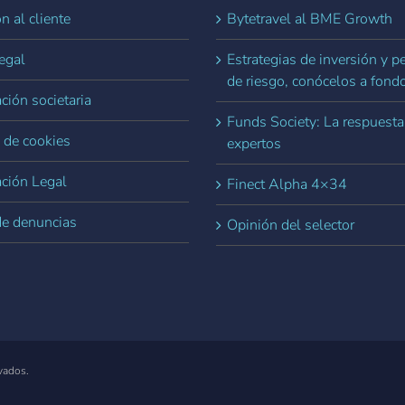
n al cliente
Bytetravel al BME Growth
egal
Estrategias de inversión y pe
de riesgo, conócelos a fond
ción societaria
Funds Society: La respuesta
a de cookies
expertos
ación Legal
Finect Alpha 4×34
de denuncias
Opinión del selector
vados.