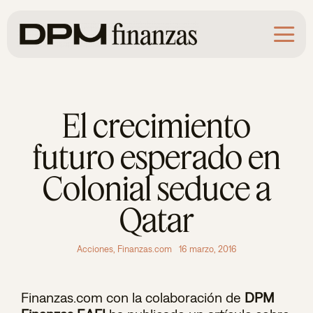
Saltar
al
contenido
El crecimiento
futuro esperado en
Colonial seduce a
Qatar
Acciones
,
Finanzas.com
16 marzo, 2016
Finanzas.com con la colaboración de
DPM