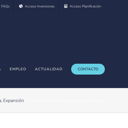
FAQs
Acceso Inversiones
Acceso Planificación
A
EMPLEO
ACTUALIDAD
CONTACTO
a
Expansión
Cómo invertir con la guerra de divisas