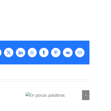
acebook
X
LinkedIn
WhatsApp
Tumblr
Pinterest
Vk
Correo
electrónico