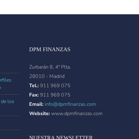
DPM FINANZAS
Zurbarán 8, 4ª Plta.
28010 - Madrid
rfiles
Tel.:
911 969 075
o
Fax:
911 969 075
 de los
Email:
info@dpmfinanzas.com
Website:
www.dpmfinanzas.com
NUESTRA NEWSLETTER