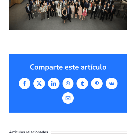
Comparte este artículo
Facebook
X
LinkedIn
WhatsApp
Tumblr
Pinterest
Vk
Correo
electrónico
Artículos relacionados