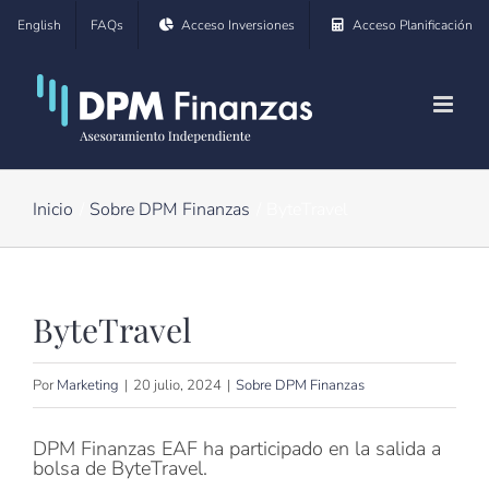
Saltar
English
FAQs
Acceso Inversiones
Acceso Planificación
al
contenido
Inicio
Sobre DPM Finanzas
ByteTravel
ByteTravel
Por
Marketing
|
20 julio, 2024
|
Sobre DPM Finanzas
DPM Finanzas EAF ha participado en la salida a
bolsa de ByteTravel.