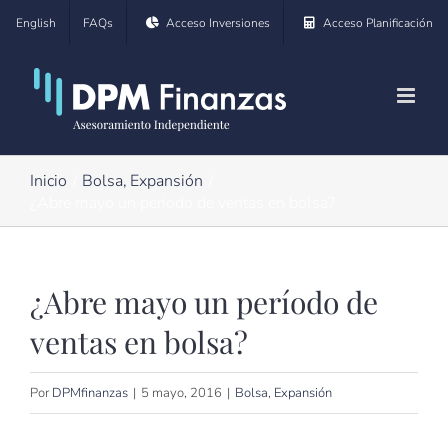
Saltar
English
FAQs
Acceso Inversiones
Acceso Planificación
al
contenido
Inicio
Bolsa
Expansión
¿Abre mayo un período de ventas en bolsa?
¿Abre mayo un período de
ventas en bolsa?
Por
DPMfinanzas
|
5 mayo, 2016
|
Bolsa
,
Expansión