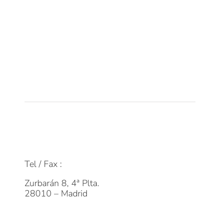
Equipo
Tecnología
Empleo
Actualidad
Contacto
FAQs
info@dpmfinanzas.com
Tel / Fax :
911 969 075
Zurbarán 8, 4ª Plta.
28010 – Madrid