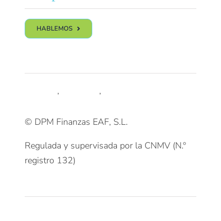
HABLEMOS
Síguenos
LinkedIn
,
Trustpilot
,
Youtube
© DPM Finanzas EAF, S.L.
Regulada y supervisada por la CNMV (N.º
registro 132)
Clientes
Patrimonios Particulares